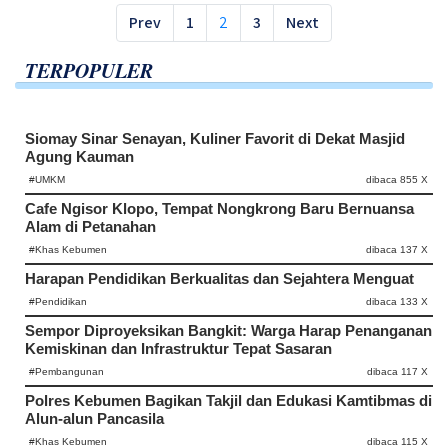
Prev
1
2
3
Next
TERPOPULER
Siomay Sinar Senayan, Kuliner Favorit di Dekat Masjid
Agung Kauman
#UMKM
dibaca 855 X
Cafe Ngisor Klopo, Tempat Nongkrong Baru Bernuansa
Alam di Petanahan
#Khas Kebumen
dibaca 137 X
Harapan Pendidikan Berkualitas dan Sejahtera Menguat
#Pendidikan
dibaca 133 X
Sempor Diproyeksikan Bangkit: Warga Harap Penanganan
Kemiskinan dan Infrastruktur Tepat Sasaran
#Pembangunan
dibaca 117 X
Polres Kebumen Bagikan Takjil dan Edukasi Kamtibmas di
Alun-alun Pancasila
#Khas Kebumen
dibaca 115 X