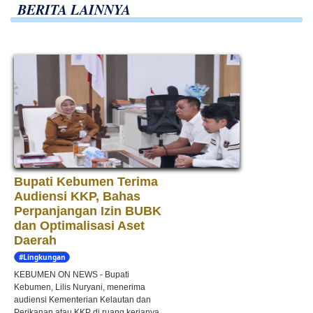
BERITA LAINNYA
Bupati Kebumen Terima
Audiensi KKP, Bahas
Perpanjangan Izin BUBK
dan Optimalisasi Aset
Daerah
#Lingkungan
Hidup
KEBUMEN ON NEWS - Bupati
Kebumen, Lilis Nuryani, menerima
audiensi Kementerian Kelautan dan
Perikanan atau KKP di ruang kerjanya,