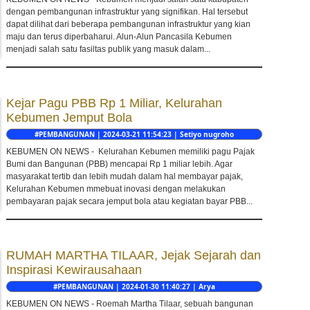
dengan pembangunan infrastruktur yang signifikan. Hal tersebut
dapat dilihat dari beberapa pembangunan infrastruktur yang kian
maju dan terus diperbaharui. Alun-Alun Pancasila Kebumen
menjadi salah satu fasiltas publik yang masuk dalam...
Kejar Pagu PBB Rp 1 Miliar, Kelurahan
Kebumen Jemput Bola
#PEMBANGUNAN | 2024-03-21 11:54:23 | Setiyo nugroho
KEBUMEN ON NEWS - Kelurahan Kebumen memiliki pagu Pajak
Bumi dan Bangunan (PBB) mencapai Rp 1 miliar lebih. Agar
masyarakat tertib dan lebih mudah dalam hal membayar pajak,
Kelurahan Kebumen mmebuat inovasi dengan melakukan
pembayaran pajak secara jemput bola atau kegiatan bayar PBB...
RUMAH MARTHA TILAAR, Jejak Sejarah dan
Inspirasi Kewirausahaan
#PEMBANGUNAN | 2024-01-30 11:40:27 | Arya
KEBUMEN ON NEWS - Roemah Martha Tilaar, sebuah bangunan