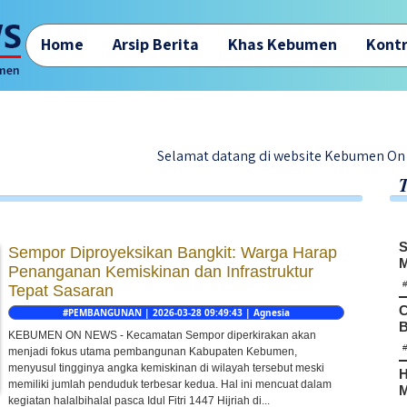
Home
Arsip Berita
Khas Kebumen
Kontr
Selamat datang di website Kebumen On News - Berita
S
Sempor Diproyeksikan Bangkit: Warga Harap
M
Penanganan Kemiskinan dan Infrastruktur
Tepat Sasaran
C
#PEMBANGUNAN | 2026-03-28 09:49:43 | Agnesia
B
KEBUMEN ON NEWS - Kecamatan Sempor diperkirakan akan
menjadi fokus utama pembangunan Kabupaten Kebumen,
menyusul tingginya angka kemiskinan di wilayah tersebut meski
H
memiliki jumlah penduduk terbesar kedua. Hal ini mencuat dalam
M
kegiatan halalbihalal pasca Idul Fitri 1447 Hijriah di...