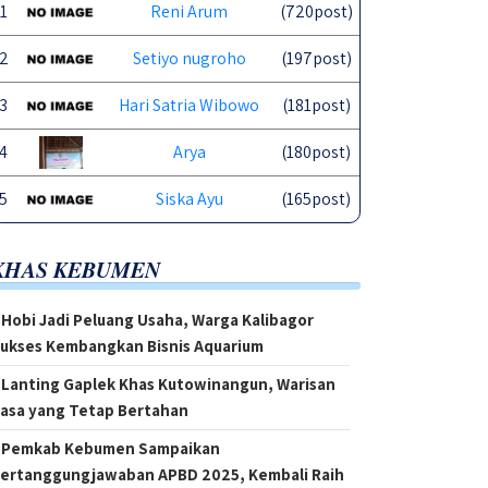
1
Reni Arum
(720post)
2
Setiyo nugroho
(197post)
3
Hari Satria Wibowo
(181post)
4
Arya
(180post)
5
Siska Ayu
(165post)
KHAS KEBUMEN
Hobi Jadi Peluang Usaha, Warga Kalibagor
ukses Kembangkan Bisnis Aquarium
Lanting Gaplek Khas Kutowinangun, Warisan
asa yang Tetap Bertahan
Pemkab Kebumen Sampaikan
ertanggungjawaban APBD 2025, Kembali Raih