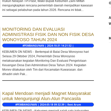
Rukun Nelayan TPI Pasir, Wakil Bupati Kebumen Zaini Miftah
O
mengungkapkan rencana pemerintah daerah menjadikan kawasan
ini sebagai pelabuhan pada tahun 2026. Rencana ini tidak...
A
W
MONITORING DAN EVALUASI
ADMINISTRASI FISIK DAN NON FISIK DESA
M
WONOYOSO TAHUN 2024
#PEMBANGUNAN | 2024-10-31 14:21:52 |
KEBUMEN ON NEWS - Bertempat di Balai Desa Wonoyoso hari
Selasa 29 Oktober 2024, Pemerintah Desa Wonoyoso
melaksanakan kegiatan Monitoring Dan Evaluasi Pengelolaan
Keuangan Desa Dan Administrasi Desa Tahun 2024. Kegiatan
Monev dilakukan oleh Tim dari Kecamatan Kuwarasan. dan
dihadiri oleh Pak...
Kapal Mendoan menjadi Magnet Masyarakat
untuk Mengunjungi Alun-Alun Pancasila
#PEMBANGUNAN | 2024-05-18 09:32:39 | Reni Arum
KEBUMEN ON NEWS - Kebumen menjadi salah satu kabupaten