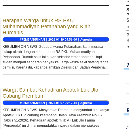
S
P
Harapan Warga untuk RS PKU
S
Muhammadiyah Petanahan yang Kian
Humanis
P
#PEMBANGUNAN | 2026-01-19 09:56:06 | Agnesia
K
KEBUMEN ON NEWS -Sebagai warga Petanahan, kami merasa
cukup akrab dengan keberadaan RS PKU Muhammadiyah
Petanahan. Rumah sakit ini bukan sekadar tempat berobat, tapi
sudah menjadi sandaran banyak keluarga ketika sakit datang tanpa
permisi. Karena itu, kabar pelantikan Direksi dan Badan Pembina...
Warga Sambut Kehadiran Apotek Luk Ulo
Cabang Prembun
#PEMBANGUNAN | 2026-01-07 09:12:44 | Agnesia
KEBUMEN ON NEWS -Masyarakat Prembun menyambut dibukanya
Apotek Luk Ulo cabang keempat di Jalan Raya Prembun No. 87,
Rabu (7/1/2026). Kehadiran apotek milik PT Luk Ulo Farma
(Perseroda) ini dinilai memudahkan warga dalam mengakses