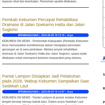
layanan obat dan kesehatan. Peresmian apotek dilakukan...
Pemkab Kebumen Percepat Rehabilitasi
Drainase di Jalan Soekarno Hatta dan Jalan
Sugiono
#PEMBANGUNAN | 2025-09-29 10:13:19 | Arya
KEBUMEN ON NEWS - Pemerintah Kabupaten (Pemkab) Kebumen
terus menunjukkan komitmennya dalam mengatasi persoalan
genangan air di area perkotaan. Melalui proyek rehabilitasi
drainase di Jalan Soekarno Hatta dan Jalan Sugiono, upaya nyata
dilakukan untuk merespons keluhan masyarakat yang selama...
S
Pantai Lampon Disiapkan Jadi Pelabuhan
pada 2026, Wabup Kebumen Sampaikan Saat
Sedekah Laut
R
#PEMBANGUNAN | 2025-09-29 10:12:07 | Arya
KEBUMEN ON NEWS - Pantai Lampon di pesisir selatan Kebumen
P
tengah bersiap menuju babak baru. Dalam acara Sedekah Laut