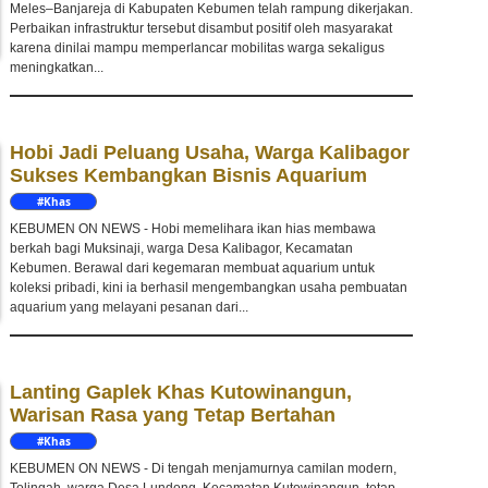
Meles–Banjareja di Kabupaten Kebumen telah rampung dikerjakan.
Perbaikan infrastruktur tersebut disambut positif oleh masyarakat
karena dinilai mampu memperlancar mobilitas warga sekaligus
meningkatkan...
Hobi Jadi Peluang Usaha, Warga Kalibagor
Sukses Kembangkan Bisnis Aquarium
#Khas
Kebumen
KEBUMEN ON NEWS - Hobi memelihara ikan hias membawa
berkah bagi Muksinaji, warga Desa Kalibagor, Kecamatan
Kebumen. Berawal dari kegemaran membuat aquarium untuk
koleksi pribadi, kini ia berhasil mengembangkan usaha pembuatan
aquarium yang melayani pesanan dari...
Lanting Gaplek Khas Kutowinangun,
Warisan Rasa yang Tetap Bertahan
#Khas
Kebumen
KEBUMEN ON NEWS - Di tengah menjamurnya camilan modern,