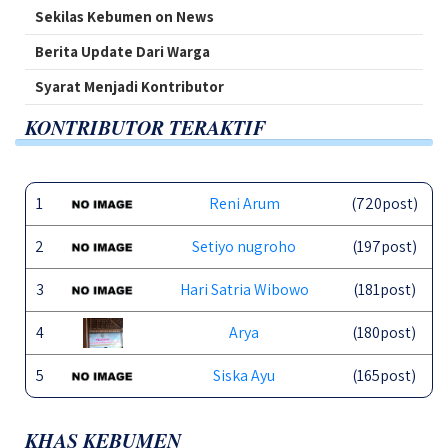
Sekilas Kebumen on News
Berita Update Dari Warga
Syarat Menjadi Kontributor
KONTRIBUTOR TERAKTIF
1
Reni Arum
(720post)
2
Setiyo nugroho
(197post)
3
Hari Satria Wibowo
(181post)
4
Arya
(180post)
5
Siska Ayu
(165post)
KHAS KEBUMEN