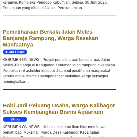
kerjanya, Kompleks Pendopo Kabumian, Selasa, 30 Juni 2026.
Pertemuan yang dihadiri Asisten Perekonomian ...
Pemeliharaan Berkala Jalan Meles–
Banjareja Rampung, Warga Rasakan
Manfaatnya
#Lalu Lintas
KEBUMEN ON NEWS - Proyek pemeliharaan berkala ruas Jalan
Meles–Banjareja di Kabupaten Kebumen telah rampung dikerjakan.
Perbaikan infrastruktur tersebut disambut positif oleh masyarakat
karena dinilai mampu memperlancar mobilitas warga sekaligus
meningkatkan...
Hobi Jadi Peluang Usaha, Warga Kalibagor
Sukses Kembangkan Bisnis Aquarium
#Khas
Kebumen
KEBUMEN ON NEWS - Hobi memelihara ikan hias membawa
berkah bagi Muksinaji, warga Desa Kalibagor, Kecamatan