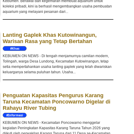
Kebumen. Berawal dari kegemaran membuat aquarium untuk
koleksi pribadi, kini ia berhasil mengembangkan usaha pembuatan
aquarium yang melayani pesanan dari...
Lanting Gaplek Khas Kutowinangun,
Warisan Rasa yang Tetap Bertahan
#Khas
Kebumen
KEBUMEN ON NEWS - Di tengah menjamurnya camilan modern,
Tolingah, warga Desa Lundong, Kecamatan Kutowinangun, tetap
setia mempertahankan usaha lanting gaplek yang telah diwariskan
keluarganya selama puluhan tahun. Usaha...
Penguatan Kapasitas Pengurus Karang
Taruna Kecamatan Poncowarno Digelar di
Rahayu River Tubing
#Informasi
KEBUMEN ON NEWS - Kecamatan Poncowarno menggelar
kegiatan Peningkatan Kapasitas Karang Taruna Tahun 2026 yang
diikuti oleh perwakilan Karang Taruna dari 11 Desa se-Kecamatan