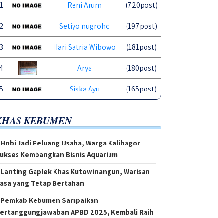
1
Reni Arum
(720post)
2
Setiyo nugroho
(197post)
3
Hari Satria Wibowo
(181post)
4
Arya
(180post)
5
Siska Ayu
(165post)
KHAS KEBUMEN
Hobi Jadi Peluang Usaha, Warga Kalibagor
ukses Kembangkan Bisnis Aquarium
Lanting Gaplek Khas Kutowinangun, Warisan
asa yang Tetap Bertahan
Pemkab Kebumen Sampaikan
ertanggungjawaban APBD 2025, Kembali Raih