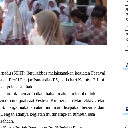
S
P
S
P
K
du (SDIT) Ibnu Abbas melaksanakan kegiatan Festival
an Profil Pelajar Pancasila (P5) pada hari Kamis 13 Juni
gan pelepasan balon.
iminta untuk memanfaatkan bahan makanan lokal untuk
dian dijual saat Festival Kuliner atau Marketday Gelar
(P5). Harga makanan atau minuman disepakati bersama dan
 Dengan adanya kegiatan ini diharapkan tumbuh rasa
usahaan.
r Karya Projek Penguatan Profil Pelajar Pancasila