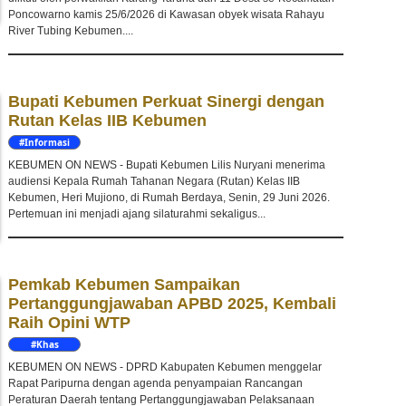
Poncowarno kamis 25/6/2026 di Kawasan obyek wisata Rahayu
River Tubing Kebumen....
Bupati Kebumen Perkuat Sinergi dengan
Rutan Kelas IIB Kebumen
#Informasi
KEBUMEN ON NEWS - Bupati Kebumen Lilis Nuryani menerima
audiensi Kepala Rumah Tahanan Negara (Rutan) Kelas IIB
Kebumen, Heri Mujiono, di Rumah Berdaya, Senin, 29 Juni 2026.
Pertemuan ini menjadi ajang silaturahmi sekaligus...
Pemkab Kebumen Sampaikan
Pertanggungjawaban APBD 2025, Kembali
Raih Opini WTP
#Khas
Kebumen
KEBUMEN ON NEWS - DPRD Kabupaten Kebumen menggelar
Rapat Paripurna dengan agenda penyampaian Rancangan
Peraturan Daerah tentang Pertanggungjawaban Pelaksanaan