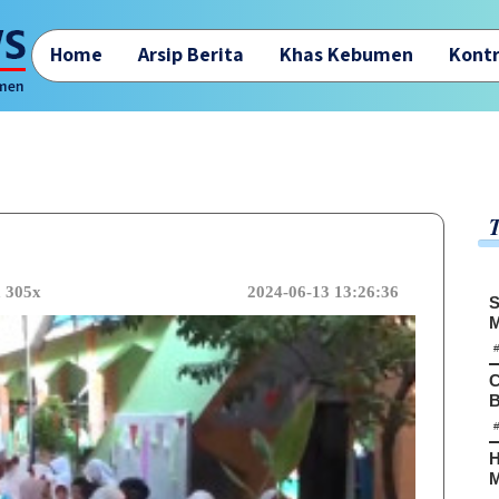
Home
Arsip Berita
Khas Kebumen
Kontr
a 305x
2024-06-13 13:26:36
S
M
C
B
H
M