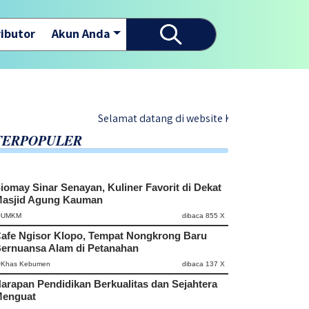
ibutor
Akun Anda
Selamat datang di website Kebumen On News - Berita Te
TERPOPULER
iomay Sinar Senayan, Kuliner Favorit di Dekat
asjid Agung Kauman
#UMKM
dibaca 855 X
afe Ngisor Klopo, Tempat Nongkrong Baru
ernuansa Alam di Petanahan
#Khas Kebumen
dibaca 137 X
arapan Pendidikan Berkualitas dan Sejahtera
enguat