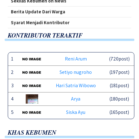
Sekilas Kebumen on News
Berita Update Dari Warga
Syarat Menjadi Kontributor
KONTRIBUTOR TERAKTIF
1
Reni Arum
(720post)
2
Setiyo nugroho
(197post)
3
Hari Satria Wibowo
(181post)
4
Arya
(180post)
5
Siska Ayu
(165post)
KHAS KEBUMEN