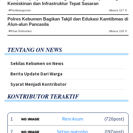
Kemiskinan dan Infrastruktur Tepat Sasaran
#Pembangunan
dibaca 117 X
Polres Kebumen Bagikan Takjil dan Edukasi Kamtibmas di
Alun-alun Pancasila
#Khas Kebumen
dibaca 116 X
TENTANG ON NEWS
Sekilas Kebumen on News
Berita Update Dari Warga
Syarat Menjadi Kontributor
KONTRIBUTOR TERAKTIF
1
Reni Arum
(720post)
2
Setiyo nugroho
(197post)