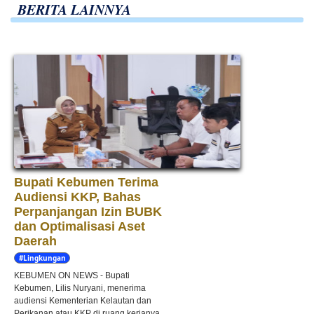
BERITA LAINNYA
Bupati Kebumen Terima
Audiensi KKP, Bahas
Perpanjangan Izin BUBK
dan Optimalisasi Aset
Daerah
#Lingkungan
Hidup
KEBUMEN ON NEWS - Bupati
Kebumen, Lilis Nuryani, menerima
audiensi Kementerian Kelautan dan
Perikanan atau KKP di ruang kerjanya,