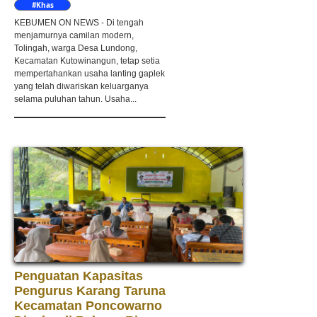
#Khas
Kebumen
KEBUMEN ON NEWS - Di tengah
menjamurnya camilan modern,
Tolingah, warga Desa Lundong,
Kecamatan Kutowinangun, tetap setia
mempertahankan usaha lanting gaplek
yang telah diwariskan keluarganya
selama puluhan tahun. Usaha...
Penguatan Kapasitas
Pengurus Karang Taruna
Kecamatan Poncowarno