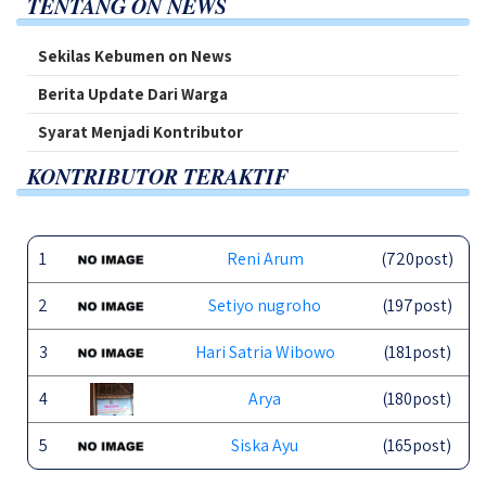
TENTANG ON NEWS
Sekilas Kebumen on News
Berita Update Dari Warga
Syarat Menjadi Kontributor
KONTRIBUTOR TERAKTIF
1
Reni Arum
(720post)
2
Setiyo nugroho
(197post)
3
Hari Satria Wibowo
(181post)
4
Arya
(180post)
5
Siska Ayu
(165post)