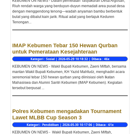
KEBUMEN ON NEWS - Dalam perhelatan Tasyakuran Desa Argosari,
Riuh rendah warga yang berduyun-duyun memadati area pusat desa
dengan menggendong tenong—wadah anyaman bambu berbentuk
bulat yang dibalut kain jarik. Ritual adat yang bertajuk Keduren
Tenongan...
IMAP Kebumen Tebar 150 Hewan Qurban
untuk Pemerataan Kesejahteraan
Kategori : Sosial | 2026-05-29 10:18:32 | Dibaca : 46x
KEBUMEN ON NEWS - Wakil Bupati Kebumen, Zaeni Miftah, bersama
mantan Wakil Bupati Kebumen, KH Yazid Mahfudz, menghadiri acara
seremonial tebar 150 hewan qurban yang diinisiasi oleh Ikatan
Mahasiswa dan Alumni Santri Kebumen (IMAP Kebumen). Kegiatan
tersebut berpusat ...
Polres Kebumen mengadakan Tournament
Lawet MLBB Cup Season 3
Kategori : Pendidikan | 2026-05-30 10:17:06 | Dibaca : 61x
KEBUMEN ON NEWS - Wakil Bupati Kebumen, Zaeni Miftah,