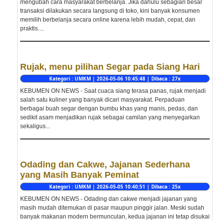
mengubah cara masyarakat berbelanja. Jika dahulu sebagian besar
transaksi dilakukan secara langsung di toko, kini banyak konsumen
memilih berbelanja secara online karena lebih mudah, cepat, dan
praktis....
Rujak, menu pilihan Segar pada Siang Hari
Kategori : UMKM | 2026-05-06 10:45:48 | Dibaca : 27x
KEBUMEN ON NEWS - Saat cuaca siang terasa panas, rujak menjadi
salah satu kuliner yang banyak dicari masyarakat. Perpaduan
berbagai buah segar dengan bumbu khas yang manis, pedas, dan
sedikit asam menjadikan rujak sebagai camilan yang menyegarkan
sekaligus...
Odading dan Cakwe, Jajanan Sederhana
yang Masih Banyak Peminat
Kategori : UMKM | 2026-05-05 10:40:51 | Dibaca : 25x
KEBUMEN ON NEWS - Odading dan cakwe menjadi jajanan yang
masih mudah ditemukan di pasar maupun pinggir jalan. Meski sudah
banyak makanan modern bermunculan, kedua jajanan ini tetap disukai