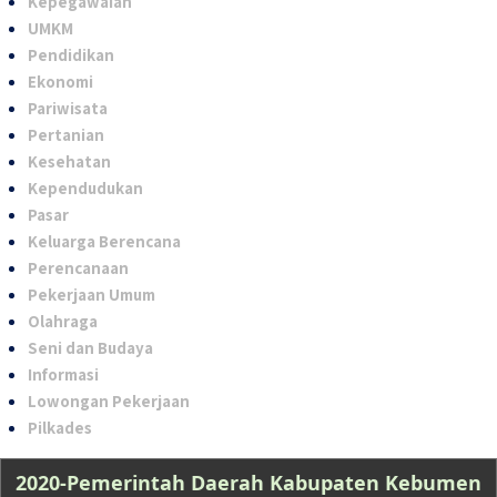
Kepegawaian
UMKM
Pendidikan
Ekonomi
Pariwisata
Pertanian
Kesehatan
Kependudukan
Pasar
Keluarga Berencana
Perencanaan
Pekerjaan Umum
Olahraga
Seni dan Budaya
Informasi
Lowongan Pekerjaan
Pilkades
2020-Pemerintah Daerah Kabupaten Kebumen