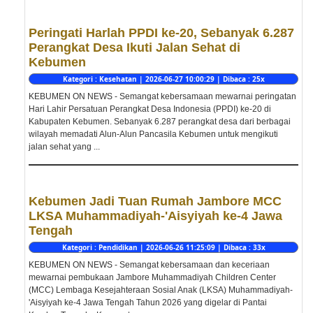
Peringati Harlah PPDI ke-20, Sebanyak 6.287
Perangkat Desa Ikuti Jalan Sehat di
Kebumen
Kategori : Kesehatan | 2026-06-27 10:00:29 | Dibaca : 25x
KEBUMEN ON NEWS - Semangat kebersamaan mewarnai peringatan
Hari Lahir Persatuan Perangkat Desa Indonesia (PPDI) ke-20 di
Kabupaten Kebumen. Sebanyak 6.287 perangkat desa dari berbagai
wilayah memadati Alun-Alun Pancasila Kebumen untuk mengikuti
jalan sehat yang ...
Kebumen Jadi Tuan Rumah Jambore MCC
LKSA Muhammadiyah-'Aisyiyah ke-4 Jawa
Tengah
Kategori : Pendidikan | 2026-06-26 11:25:09 | Dibaca : 33x
KEBUMEN ON NEWS - Semangat kebersamaan dan keceriaan
mewarnai pembukaan Jambore Muhammadiyah Children Center
(MCC) Lembaga Kesejahteraan Sosial Anak (LKSA) Muhammadiyah-
'Aisyiyah ke-4 Jawa Tengah Tahun 2026 yang digelar di Pantai