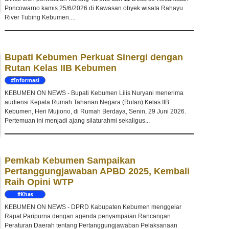
Poncowarno kamis 25/6/2026 di Kawasan obyek wisata Rahayu
River Tubing Kebumen....
Bupati Kebumen Perkuat Sinergi dengan
Rutan Kelas IIB Kebumen
#Informasi
KEBUMEN ON NEWS - Bupati Kebumen Lilis Nuryani menerima
audiensi Kepala Rumah Tahanan Negara (Rutan) Kelas IIB
Kebumen, Heri Mujiono, di Rumah Berdaya, Senin, 29 Juni 2026.
Pertemuan ini menjadi ajang silaturahmi sekaligus...
Pemkab Kebumen Sampaikan
Pertanggungjawaban APBD 2025, Kembali
Raih Opini WTP
#Khas
Kebumen
KEBUMEN ON NEWS - DPRD Kabupaten Kebumen menggelar
Rapat Paripurna dengan agenda penyampaian Rancangan
Peraturan Daerah tentang Pertanggungjawaban Pelaksanaan