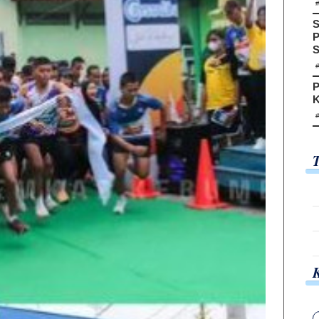
S
P
S
P
K