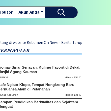
ibutor
Akun Anda
ite Kebumen On News - Berita Terupdate Dari Warga Desa di Kabu
TERPOPULER
iomay Sinar Senayan, Kuliner Favorit di Dekat
asjid Agung Kauman
#UMKM
dibaca 854 X
afe Ngisor Klopo, Tempat Nongkrong Baru
ernuansa Alam di Petanahan
#Khas Kebumen
dibaca 136 X
arapan Pendidikan Berkualitas dan Sejahtera
enguat