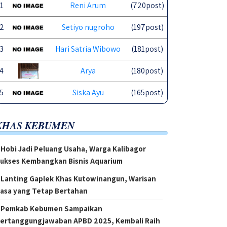
1
Reni Arum
(720post)
2
Setiyo nugroho
(197post)
3
Hari Satria Wibowo
(181post)
4
Arya
(180post)
5
Siska Ayu
(165post)
KHAS KEBUMEN
Hobi Jadi Peluang Usaha, Warga Kalibagor
ukses Kembangkan Bisnis Aquarium
Lanting Gaplek Khas Kutowinangun, Warisan
asa yang Tetap Bertahan
Pemkab Kebumen Sampaikan
ertanggungjawaban APBD 2025, Kembali Raih