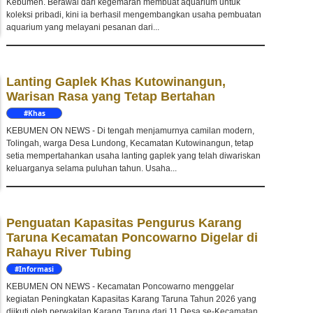
Kebumen. Berawal dari kegemaran membuat aquarium untuk
koleksi pribadi, kini ia berhasil mengembangkan usaha pembuatan
aquarium yang melayani pesanan dari...
Lanting Gaplek Khas Kutowinangun,
Warisan Rasa yang Tetap Bertahan
#Khas
Kebumen
KEBUMEN ON NEWS - Di tengah menjamurnya camilan modern,
Tolingah, warga Desa Lundong, Kecamatan Kutowinangun, tetap
setia mempertahankan usaha lanting gaplek yang telah diwariskan
keluarganya selama puluhan tahun. Usaha...
Penguatan Kapasitas Pengurus Karang
Taruna Kecamatan Poncowarno Digelar di
Rahayu River Tubing
#Informasi
KEBUMEN ON NEWS - Kecamatan Poncowarno menggelar
kegiatan Peningkatan Kapasitas Karang Taruna Tahun 2026 yang
diikuti oleh perwakilan Karang Taruna dari 11 Desa se-Kecamatan