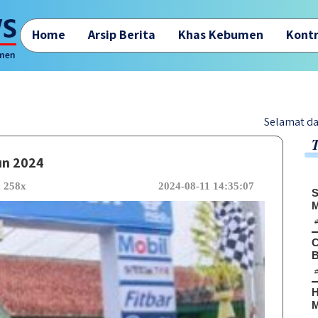
Home
Arsip Berita
Khas Kebumen
Kontr
Selamat datang di webs
un 2024
a 258x
2024-08-11 14:35:07
S
M
C
B
H
M