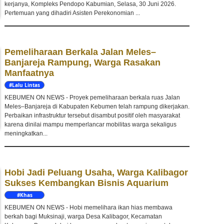
kerjanya, Kompleks Pendopo Kabumian, Selasa, 30 Juni 2026.
Pertemuan yang dihadiri Asisten Perekonomian ...
Pemeliharaan Berkala Jalan Meles–
Banjareja Rampung, Warga Rasakan
Manfaatnya
#Lalu Lintas
KEBUMEN ON NEWS - Proyek pemeliharaan berkala ruas Jalan
Meles–Banjareja di Kabupaten Kebumen telah rampung dikerjakan.
Perbaikan infrastruktur tersebut disambut positif oleh masyarakat
karena dinilai mampu memperlancar mobilitas warga sekaligus
meningkatkan...
Hobi Jadi Peluang Usaha, Warga Kalibagor
Sukses Kembangkan Bisnis Aquarium
#Khas
Kebumen
KEBUMEN ON NEWS - Hobi memelihara ikan hias membawa
berkah bagi Muksinaji, warga Desa Kalibagor, Kecamatan