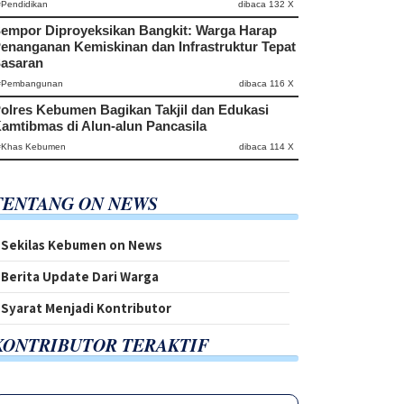
#Pendidikan
dibaca 132 X
empor Diproyeksikan Bangkit: Warga Harap
enanganan Kemiskinan dan Infrastruktur Tepat
asaran
#Pembangunan
dibaca 116 X
olres Kebumen Bagikan Takjil dan Edukasi
amtibmas di Alun-alun Pancasila
#Khas Kebumen
dibaca 114 X
TENTANG ON NEWS
Sekilas Kebumen on News
Berita Update Dari Warga
Syarat Menjadi Kontributor
KONTRIBUTOR TERAKTIF