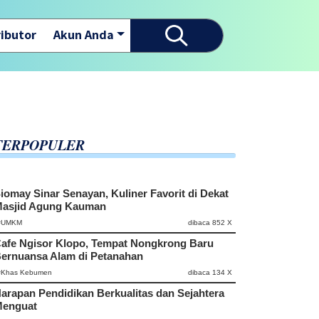
ibutor
Akun Anda
Selamat datang di website
TERPOPULER
iomay Sinar Senayan, Kuliner Favorit di Dekat
asjid Agung Kauman
#UMKM
dibaca 852 X
afe Ngisor Klopo, Tempat Nongkrong Baru
ernuansa Alam di Petanahan
#Khas Kebumen
dibaca 134 X
arapan Pendidikan Berkualitas dan Sejahtera
enguat