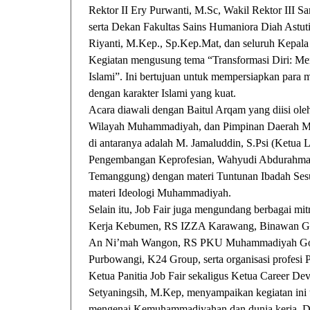
Rektor II Ery Purwanti, M.Sc, Wakil Rektor III 
serta Dekan Fakultas Sains Humaniora Diah Astu
Riyanti, M.Kep., Sp.Kep.Mat, dan seluruh Kepa
Kegiatan mengusung tema “Transformasi Diri: M
Islami”. Ini bertujuan untuk mempersiapkan para 
dengan karakter Islami yang kuat.
Acara diawali dengan Baitul Arqam yang diisi o
Wilayah Muhammadiyah, dan Pimpinan Daerah M
di antaranya adalah M. Jamaluddin, S.Psi (Ke
Pengembangan Keprofesian, Wahyudi Abdurahman
Temanggung) dengan materi Tuntunan Ibadah Sesu
materi Ideologi Muhammadiyah.
Selain itu, Job Fair juga mengundang berbagai mi
Kerja Kebumen, RS IZZA Karawang, Binawan Gro
An Ni’mah Wangon, RS PKU Muhammadiyah G
Purbowangi, K24 Group, serta organisasi profesi 
Ketua Panitia Job Fair sekaligus Ketua Caree
Setyaningsih, M.Kep, menyampaikan kegiatan ini 
mengenai Kemuhammadiyahan dan dunia kerja. D