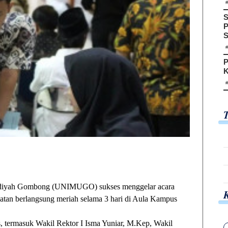
S
P
S
P
K
ah Gombong (UNIMUGO) sukses menggelar acara
iatan berlangsung meriah selama 3 hari di Aula Kampus
as, termasuk Wakil Rektor I Isma Yuniar, M.Kep, Wakil