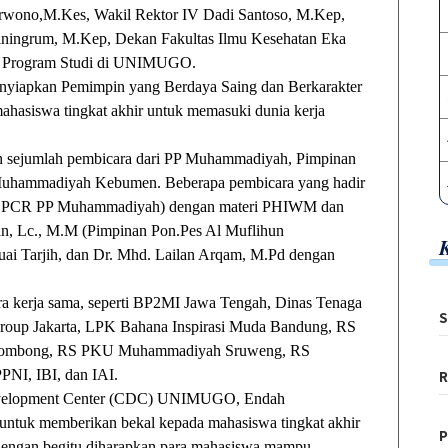
Sarwono,M.Kes, Wakil Rektor IV Dadi Santoso, M.Kep,
tiningrum, M.Kep, Dekan Fakultas Ilmu Kesehatan Eka
la Program Studi di UNIMUGO.
enyiapkan Pemimpin yang Berdaya Saing dan Berkarakter
mahasiswa tingkat akhir untuk memasuki dunia kerja
leh sejumlah pembicara dari PP Muhammadiyah, Pimpinan
uhammadiyah Kebumen. Beberapa pembicara yang hadir
tua LPCR PP Muhammadiyah) dengan materi PHIWM dan
, Lc., M.M (Pimpinan Pon.Pes Al Muflihun
ai Tarjih, dan Dr. Mhd. Lailan Arqam, M.Pd dengan
tra kerja sama, seperti BP2MI Jawa Tengah, Dinas Tenaga
S
up Jakarta, LPK Bahana Inspirasi Muda Bandung, RS
ombong, RS PKU Muhammadiyah Sruweng, RS
PPNI, IBI, dan IAI.
R
r Development Center (CDC) UNIMUGO, Endah
untuk memberikan bekal kepada mahasiswa tingkat akhir
P
engan begitu diharapkan para mahasiswa mampu