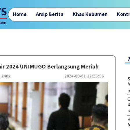
Home
Arsip Berita
Khas Kebumen
Kontr
Fair 2024 UNIMUGO Berlangsung Meriah
a 248x
2024-09-01 12:23:56
S
M
C
B
H
M