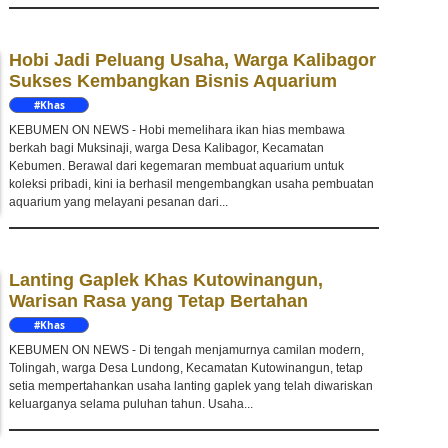
Hobi Jadi Peluang Usaha, Warga Kalibagor
Sukses Kembangkan Bisnis Aquarium
#Khas
Kebumen
KEBUMEN ON NEWS - Hobi memelihara ikan hias membawa
berkah bagi Muksinaji, warga Desa Kalibagor, Kecamatan
Kebumen. Berawal dari kegemaran membuat aquarium untuk
koleksi pribadi, kini ia berhasil mengembangkan usaha pembuatan
aquarium yang melayani pesanan dari...
Lanting Gaplek Khas Kutowinangun,
Warisan Rasa yang Tetap Bertahan
#Khas
Kebumen
KEBUMEN ON NEWS - Di tengah menjamurnya camilan modern,
Tolingah, warga Desa Lundong, Kecamatan Kutowinangun, tetap
setia mempertahankan usaha lanting gaplek yang telah diwariskan
keluarganya selama puluhan tahun. Usaha...