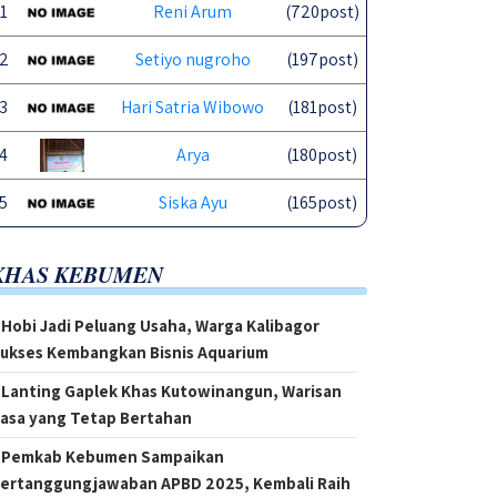
1
Reni Arum
(720post)
2
Setiyo nugroho
(197post)
3
Hari Satria Wibowo
(181post)
4
Arya
(180post)
5
Siska Ayu
(165post)
KHAS KEBUMEN
Hobi Jadi Peluang Usaha, Warga Kalibagor
ukses Kembangkan Bisnis Aquarium
Lanting Gaplek Khas Kutowinangun, Warisan
asa yang Tetap Bertahan
Pemkab Kebumen Sampaikan
ertanggungjawaban APBD 2025, Kembali Raih