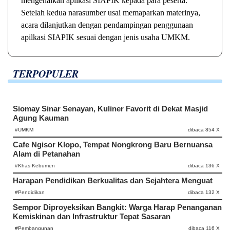
mengenalkan aplikasi SIAPIK kepada para peserta.
Setelah kedua narasumber usai memaparkan materinya,
acara dilanjutkan dengan pendampingan penggunaan
apilkasi SIAPIK sesuai dengan jenis usaha UMKM.
TERPOPULER
Siomay Sinar Senayan, Kuliner Favorit di Dekat Masjid
Agung Kauman
#UMKM
dibaca 854 X
Cafe Ngisor Klopo, Tempat Nongkrong Baru Bernuansa
Alam di Petanahan
#Khas Kebumen
dibaca 136 X
Harapan Pendidikan Berkualitas dan Sejahtera Menguat
#Pendidikan
dibaca 132 X
Sempor Diproyeksikan Bangkit: Warga Harap Penanganan
Kemiskinan dan Infrastruktur Tepat Sasaran
#Pembangunan
dibaca 116 X