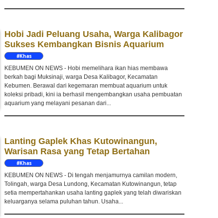
Hobi Jadi Peluang Usaha, Warga Kalibagor
Sukses Kembangkan Bisnis Aquarium
#Khas
Kebumen
KEBUMEN ON NEWS - Hobi memelihara ikan hias membawa
berkah bagi Muksinaji, warga Desa Kalibagor, Kecamatan
Kebumen. Berawal dari kegemaran membuat aquarium untuk
koleksi pribadi, kini ia berhasil mengembangkan usaha pembuatan
aquarium yang melayani pesanan dari...
Lanting Gaplek Khas Kutowinangun,
Warisan Rasa yang Tetap Bertahan
#Khas
Kebumen
KEBUMEN ON NEWS - Di tengah menjamurnya camilan modern,
Tolingah, warga Desa Lundong, Kecamatan Kutowinangun, tetap
setia mempertahankan usaha lanting gaplek yang telah diwariskan
keluarganya selama puluhan tahun. Usaha...