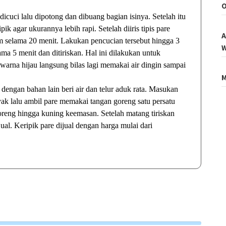
O
cuci lalu dipotong dan dibuang bagian isinya. Setelah itu
pik agar ukurannya lebih rapi. Setelah diiris tipis pare
A
m selama 20 menit. Lakukan pencucian tersebut hingga 3
W
ama 5 menit dan ditiriskan. Hal ini dilakukan untuk
rwarna hijau langsung bilas lagi memakai air dingin sampai
M
ngan bahan lain beri air dan telur aduk rata. Masukan
k lalu ambil pare memakai tangan goreng satu persatu
goreng hingga kuning keemasan. Setelah matang tiriskan
ual. Keripik pare dijual dengan harga mulai dari