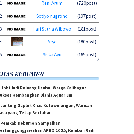
1
Reni Arum
(720post)
2
Setiyo nugroho
(197post)
3
Hari Satria Wibowo
(181post)
4
Arya
(180post)
5
Siska Ayu
(165post)
KHAS KEBUMEN
Hobi Jadi Peluang Usaha, Warga Kalibagor
ukses Kembangkan Bisnis Aquarium
Lanting Gaplek Khas Kutowinangun, Warisan
asa yang Tetap Bertahan
Pemkab Kebumen Sampaikan
ertanggungjawaban APBD 2025, Kembali Raih