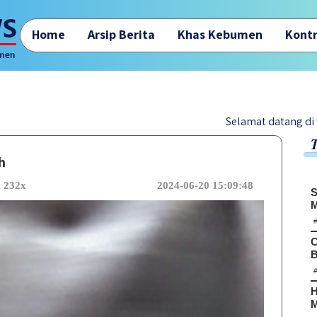
Home
Arsip Berita
Khas Kebumen
Kontr
Selamat datang di website Keb
h
a 232x
2024-06-20 15:09:48
S
M
C
B
H
M