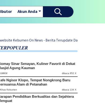
ibutor
Akun Anda
umen On News - Berita Terupdate Dari Warga Desa di Kabupaten K
TERPOPULER
iomay Sinar Senayan, Kuliner Favorit di Dekat
asjid Agung Kauman
#UMKM
dibaca 852 X
afe Ngisor Klopo, Tempat Nongkrong Baru
ernuansa Alam di Petanahan
#Khas Kebumen
dibaca 134 X
arapan Pendidikan Berkualitas dan Sejahtera
enguat