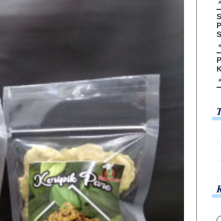
S
P
S
P
K