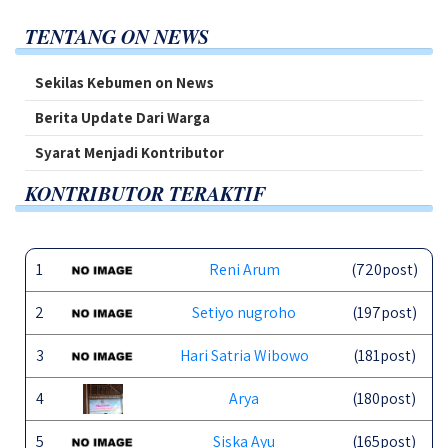
TENTANG ON NEWS
Sekilas Kebumen on News
Berita Update Dari Warga
Syarat Menjadi Kontributor
KONTRIBUTOR TERAKTIF
1
Reni Arum
(720post)
2
Setiyo nugroho
(197post)
3
Hari Satria Wibowo
(181post)
4
Arya
(180post)
5
Siska Ayu
(165post)