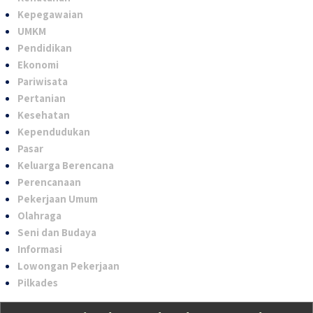
Kepegawaian
UMKM
Pendidikan
Ekonomi
Pariwisata
Pertanian
Kesehatan
Kependudukan
Pasar
Keluarga Berencana
Perencanaan
Pekerjaan Umum
Olahraga
Seni dan Budaya
Informasi
Lowongan Pekerjaan
Pilkades