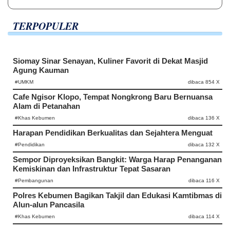
TERPOPULER
Siomay Sinar Senayan, Kuliner Favorit di Dekat Masjid
Agung Kauman
#UMKM
dibaca 854 X
Cafe Ngisor Klopo, Tempat Nongkrong Baru Bernuansa
Alam di Petanahan
#Khas Kebumen
dibaca 136 X
Harapan Pendidikan Berkualitas dan Sejahtera Menguat
#Pendidikan
dibaca 132 X
Sempor Diproyeksikan Bangkit: Warga Harap Penanganan
Kemiskinan dan Infrastruktur Tepat Sasaran
#Pembangunan
dibaca 116 X
Polres Kebumen Bagikan Takjil dan Edukasi Kamtibmas di
Alun-alun Pancasila
#Khas Kebumen
dibaca 114 X