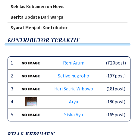
Sekilas Kebumen on News
Berita Update Dari Warga
Syarat Menjadi Kontributor
KONTRIBUTOR TERAKTIF
1
Reni Arum
(720post)
2
Setiyo nugroho
(197post)
3
Hari Satria Wibowo
(181post)
4
Arya
(180post)
5
Siska Ayu
(165post)
KHAS KEBUMEN