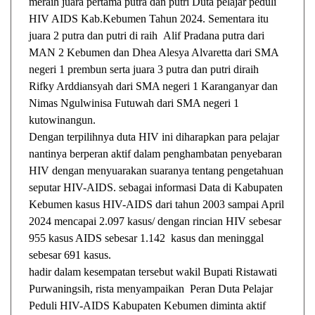
meraih juara pertama putra dan putri Duta pelajar peduli
HIV AIDS Kab.Kebumen Tahun 2024. Sementara itu
juara 2 putra dan putri di raih Alif Pradana putra dari
MAN 2 Kebumen dan Dhea Alesya Alvaretta dari SMA
negeri 1 prembun serta juara 3 putra dan putri diraih
Rifky Arddiansyah dari SMA negeri 1 Karanganyar dan
Nimas Ngulwinisa Futuwah dari SMA negeri 1
kutowinangun.
Dengan terpilihnya duta HIV ini diharapkan para pelajar
nantinya berperan aktif dalam penghambatan penyebaran
HIV dengan menyuarakan suaranya tentang pengetahuan
seputar HIV-AIDS. sebagai informasi Data di Kabupaten
Kebumen kasus HIV-AIDS dari tahun 2003 sampai April
2024 mencapai 2.097 kasus/ dengan rincian HIV sebesar
955 kasus AIDS sebesar 1.142 kasus dan meninggal
sebesar 691 kasus.
hadir dalam kesempatan tersebut wakil Bupati Ristawati
Purwaningsih, rista menyampaikan Peran Duta Pelajar
Peduli HIV-AIDS Kabupaten Kebumen diminta aktif