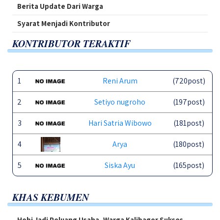
Berita Update Dari Warga
Syarat Menjadi Kontributor
KONTRIBUTOR TERAKTIF
1
Reni Arum
(720post)
2
Setiyo nugroho
(197post)
3
Hari Satria Wibowo
(181post)
4
Arya
(180post)
5
Siska Ayu
(165post)
KHAS KEBUMEN
Hobi Jadi Peluang Usaha, Warga Kalibagor Sukses