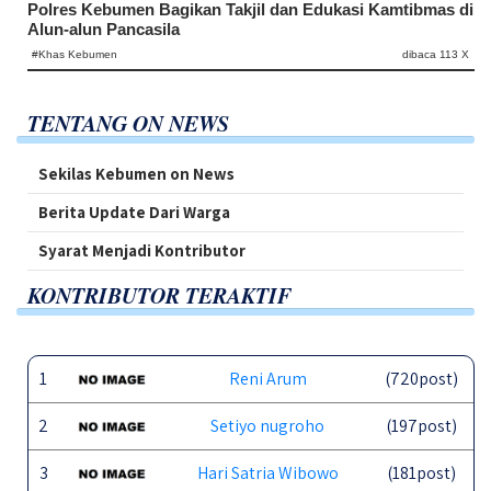
Polres Kebumen Bagikan Takjil dan Edukasi Kamtibmas di
Alun-alun Pancasila
#Khas Kebumen
dibaca 113 X
TENTANG ON NEWS
Sekilas Kebumen on News
Berita Update Dari Warga
Syarat Menjadi Kontributor
KONTRIBUTOR TERAKTIF
1
Reni Arum
(720post)
2
Setiyo nugroho
(197post)
3
Hari Satria Wibowo
(181post)