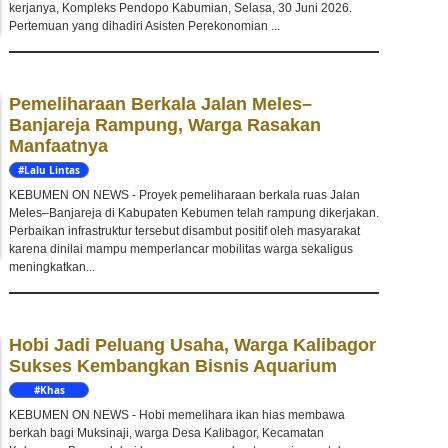
kerjanya, Kompleks Pendopo Kabumian, Selasa, 30 Juni 2026.
Pertemuan yang dihadiri Asisten Perekonomian ...
Pemeliharaan Berkala Jalan Meles–
Banjareja Rampung, Warga Rasakan
Manfaatnya
#Lalu Lintas
KEBUMEN ON NEWS - Proyek pemeliharaan berkala ruas Jalan
Meles–Banjareja di Kabupaten Kebumen telah rampung dikerjakan.
Perbaikan infrastruktur tersebut disambut positif oleh masyarakat
karena dinilai mampu memperlancar mobilitas warga sekaligus
meningkatkan...
Hobi Jadi Peluang Usaha, Warga Kalibagor
Sukses Kembangkan Bisnis Aquarium
#Khas
Kebumen
KEBUMEN ON NEWS - Hobi memelihara ikan hias membawa
berkah bagi Muksinaji, warga Desa Kalibagor, Kecamatan