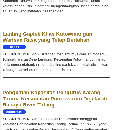
Kebumen. Berawal dari kegemaran membuat aquarium untuk
koleksi pribadi, kini ia berhasil mengembangkan usaha pembuatan
aquarium yang melayani pesanan dari...
Lanting Gaplek Khas Kutowinangun,
Warisan Rasa yang Tetap Bertahan
#Khas
Kebumen
KEBUMEN ON NEWS - Di tengah menjamurnya camilan modern,
Tolingah, warga Desa Lundong, Kecamatan Kutowinangun, tetap
setia mempertahankan usaha lanting gaplek yang telah diwariskan
keluarganya selama puluhan tahun. Usaha...
Penguatan Kapasitas Pengurus Karang
Taruna Kecamatan Poncowarno Digelar di
Rahayu River Tubing
#Informasi
KEBUMEN ON NEWS - Kecamatan Poncowarno menggelar
kegiatan Peningkatan Kapasitas Karang Taruna Tahun 2026 yang
diikuti oleh perwakilan Karang Taruna dari 11 Desa se-Kecamatan