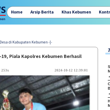
Home
Arsip Berita
Khas Kebumen
Kontr
bupaten Kebumen -|-
U-19, Piala Kapolres Kebumen Berhasil
S
a 253x
2024-10-12 12:39:01
M
C
B
H
M