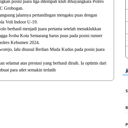
gkan posisi juara tiga ditempati klub Bhayangkara Polres
VC Grobogan.
ngsung jalannya pertandingan mengaku puas dengan
ola Voli Indoor U-19.
Solo berhasil menjadi juara pertama setelah menaklukkan
ngga Ivoba Kota Semarang harus puas pada posisi runner
apolres Kebumen 2024.
urworejo, lalu disusul Berlian Muda Kudus pada posisi juara
amat atas prestasi yang berhasil diraih. Ia optimis dari
at para atlet semakin terlatih
S
R
P