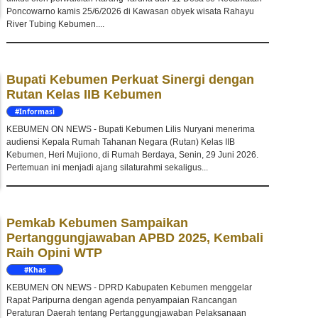
Poncowarno kamis 25/6/2026 di Kawasan obyek wisata Rahayu
River Tubing Kebumen....
Bupati Kebumen Perkuat Sinergi dengan
Rutan Kelas IIB Kebumen
#Informasi
KEBUMEN ON NEWS - Bupati Kebumen Lilis Nuryani menerima
audiensi Kepala Rumah Tahanan Negara (Rutan) Kelas IIB
Kebumen, Heri Mujiono, di Rumah Berdaya, Senin, 29 Juni 2026.
Pertemuan ini menjadi ajang silaturahmi sekaligus...
Pemkab Kebumen Sampaikan
Pertanggungjawaban APBD 2025, Kembali
Raih Opini WTP
#Khas
Kebumen
KEBUMEN ON NEWS - DPRD Kabupaten Kebumen menggelar
Rapat Paripurna dengan agenda penyampaian Rancangan
Peraturan Daerah tentang Pertanggungjawaban Pelaksanaan