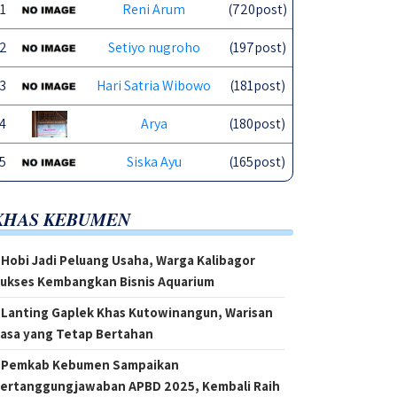
1
Reni Arum
(720post)
2
Setiyo nugroho
(197post)
3
Hari Satria Wibowo
(181post)
4
Arya
(180post)
5
Siska Ayu
(165post)
KHAS KEBUMEN
Hobi Jadi Peluang Usaha, Warga Kalibagor
ukses Kembangkan Bisnis Aquarium
Lanting Gaplek Khas Kutowinangun, Warisan
asa yang Tetap Bertahan
Pemkab Kebumen Sampaikan
ertanggungjawaban APBD 2025, Kembali Raih