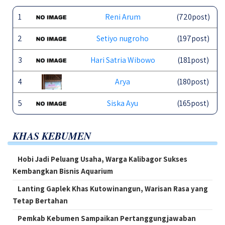
1
Reni Arum
(720post)
2
Setiyo nugroho
(197post)
3
Hari Satria Wibowo
(181post)
4
Arya
(180post)
5
Siska Ayu
(165post)
KHAS KEBUMEN
Hobi Jadi Peluang Usaha, Warga Kalibagor Sukses
Kembangkan Bisnis Aquarium
Lanting Gaplek Khas Kutowinangun, Warisan Rasa yang
Tetap Bertahan
Pemkab Kebumen Sampaikan Pertanggungjawaban