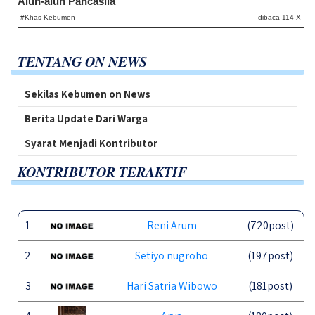
Alun-alun Pancasila
#Khas Kebumen
dibaca 114 X
TENTANG ON NEWS
Sekilas Kebumen on News
Berita Update Dari Warga
Syarat Menjadi Kontributor
KONTRIBUTOR TERAKTIF
1
Reni Arum
(720post)
2
Setiyo nugroho
(197post)
3
Hari Satria Wibowo
(181post)