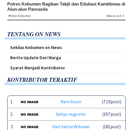
Polres Kebumen Bagikan Takjil dan Edukasi Kamtibmas di
Alun-alun Pancasila
#Khas Kebumen
dibaca 113 X
TENTANG ON NEWS
Sekilas Kebumen on News
Berita Update Dari Warga
Syarat Menjadi Kontributor
KONTRIBUTOR TERAKTIF
1
Reni Arum
(720post)
2
Setiyo nugroho
(197post)
3
Hari Satria Wibowo
(181post)