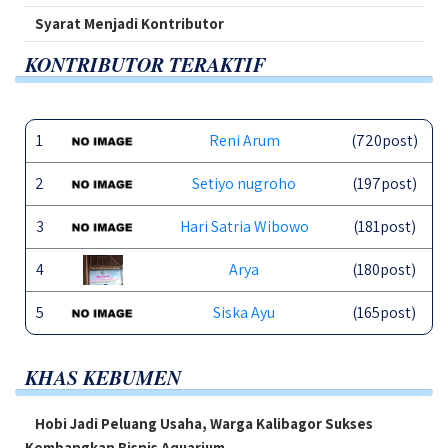
Syarat Menjadi Kontributor
KONTRIBUTOR TERAKTIF
1
Reni Arum
(720post)
2
Setiyo nugroho
(197post)
3
Hari Satria Wibowo
(181post)
4
Arya
(180post)
5
Siska Ayu
(165post)
KHAS KEBUMEN
Hobi Jadi Peluang Usaha, Warga Kalibagor Sukses
Kembangkan Bisnis Aquarium