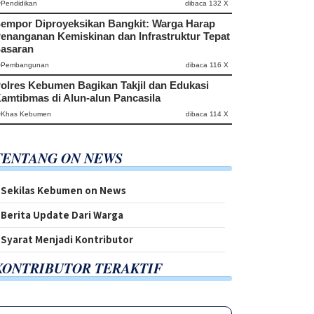
#Pendidikan
dibaca 132 X
empor Diproyeksikan Bangkit: Warga Harap
enanganan Kemiskinan dan Infrastruktur Tepat
asaran
#Pembangunan
dibaca 116 X
olres Kebumen Bagikan Takjil dan Edukasi
amtibmas di Alun-alun Pancasila
#Khas Kebumen
dibaca 114 X
TENTANG ON NEWS
Sekilas Kebumen on News
Berita Update Dari Warga
Syarat Menjadi Kontributor
KONTRIBUTOR TERAKTIF