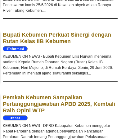
Poncowarno kamis 25/6/2026 di Kawasan obyek wisata Rahayu
River Tubing Kebumen....
Bupati Kebumen Perkuat Sinergi dengan
Rutan Kelas IIB Kebumen
#Informasi
KEBUMEN ON NEWS - Bupati Kebumen Lilis Nuryani menerima
audiensi Kepala Rumah Tahanan Negara (Rutan) Kelas IIB
Kebumen, Heri Mujiono, di Rumah Berdaya, Senin, 29 Juni 2026.
Pertemuan ini menjadi ajang silaturahmi sekaligus...
Pemkab Kebumen Sampaikan
Pertanggungjawaban APBD 2025, Kembali
Raih Opini WTP
#Khas
Kebumen
KEBUMEN ON NEWS - DPRD Kabupaten Kebumen menggelar
Rapat Paripurna dengan agenda penyampaian Rancangan
Peraturan Daerah tentang Pertanggungjawaban Pelaksanaan