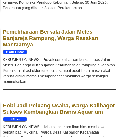
kerjanya, Kompleks Pendopo Kabumian, Selasa, 30 Juni 2026.
Pertemuan yang dihadiri Asisten Perekonomian ...
Pemeliharaan Berkala Jalan Meles–
Banjareja Rampung, Warga Rasakan
Manfaatnya
#Lalu Lintas
KEBUMEN ON NEWS - Proyek pemeliharaan berkala ruas Jalan
Meles–Banjareja di Kabupaten Kebumen telah rampung dikerjakan.
Perbaikan infrastruktur tersebut disambut positif oleh masyarakat
karena dinilai mampu memperlancar mobilitas warga sekaligus
meningkatkan...
Hobi Jadi Peluang Usaha, Warga Kalibagor
Sukses Kembangkan Bisnis Aquarium
#Khas
Kebumen
KEBUMEN ON NEWS - Hobi memelihara ikan hias membawa
berkah bagi Muksinaji, warga Desa Kalibagor, Kecamatan