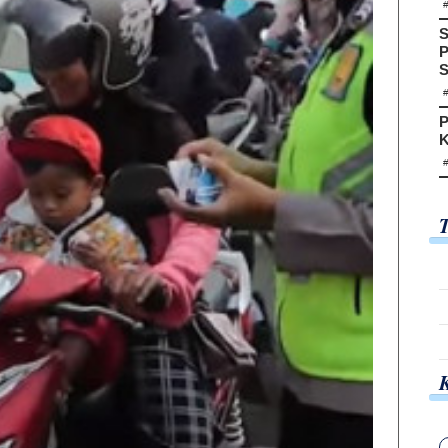
S
P
S
P
K