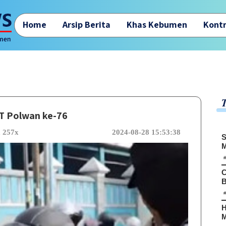
Home
Arsip Berita
Khas Kebumen
Kontr
T Polwan ke-76
a 257x
2024-08-28 15:53:38
S
M
C
B
H
M