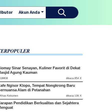
ibutor
Akun Anda
Selamat datang di website
TERPOPULER
iomay Sinar Senayan, Kuliner Favorit di Dekat
asjid Agung Kauman
#UMKM
dibaca 854 X
afe Ngisor Klopo, Tempat Nongkrong Baru
ernuansa Alam di Petanahan
#Khas Kebumen
dibaca 136 X
arapan Pendidikan Berkualitas dan Sejahtera
enguat