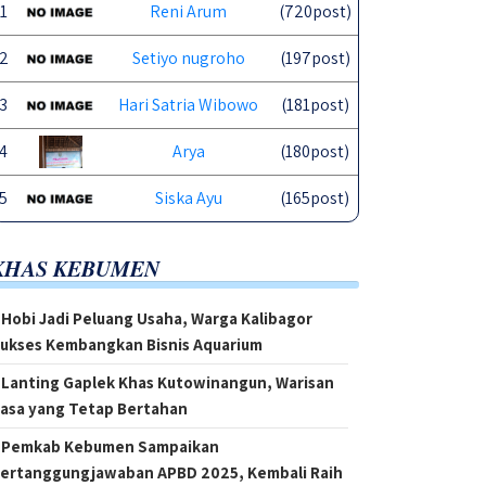
1
Reni Arum
(720post)
2
Setiyo nugroho
(197post)
3
Hari Satria Wibowo
(181post)
4
Arya
(180post)
5
Siska Ayu
(165post)
KHAS KEBUMEN
Hobi Jadi Peluang Usaha, Warga Kalibagor
ukses Kembangkan Bisnis Aquarium
Lanting Gaplek Khas Kutowinangun, Warisan
asa yang Tetap Bertahan
Pemkab Kebumen Sampaikan
ertanggungjawaban APBD 2025, Kembali Raih