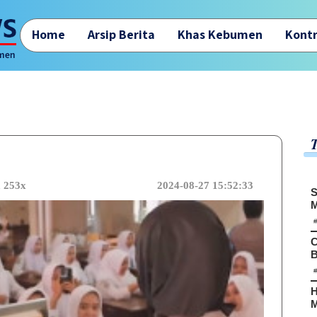
Home
Arsip Berita
Khas Kebumen
Kontr
Sel
a 253x
2024-08-27 15:52:33
S
M
C
B
H
M