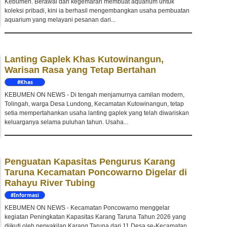
Kebumen. Berawal dari kegemaran membuat aquarium untuk
koleksi pribadi, kini ia berhasil mengembangkan usaha pembuatan
aquarium yang melayani pesanan dari...
Lanting Gaplek Khas Kutowinangun,
Warisan Rasa yang Tetap Bertahan
#Khas
Kebumen
KEBUMEN ON NEWS - Di tengah menjamurnya camilan modern,
Tolingah, warga Desa Lundong, Kecamatan Kutowinangun, tetap
setia mempertahankan usaha lanting gaplek yang telah diwariskan
keluarganya selama puluhan tahun. Usaha...
Penguatan Kapasitas Pengurus Karang
Taruna Kecamatan Poncowarno Digelar di
Rahayu River Tubing
#Informasi
KEBUMEN ON NEWS - Kecamatan Poncowarno menggelar
kegiatan Peningkatan Kapasitas Karang Taruna Tahun 2026 yang
diikuti oleh perwakilan Karang Taruna dari 11 Desa se-Kecamatan