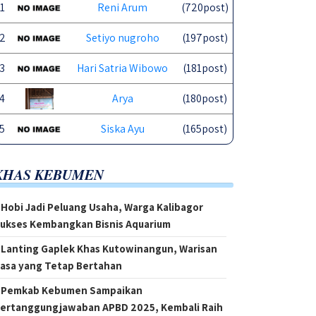
1
Reni Arum
(720post)
2
Setiyo nugroho
(197post)
3
Hari Satria Wibowo
(181post)
4
Arya
(180post)
5
Siska Ayu
(165post)
KHAS KEBUMEN
Hobi Jadi Peluang Usaha, Warga Kalibagor
ukses Kembangkan Bisnis Aquarium
Lanting Gaplek Khas Kutowinangun, Warisan
asa yang Tetap Bertahan
Pemkab Kebumen Sampaikan
ertanggungjawaban APBD 2025, Kembali Raih