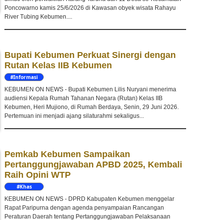
Poncowarno kamis 25/6/2026 di Kawasan obyek wisata Rahayu
River Tubing Kebumen....
Bupati Kebumen Perkuat Sinergi dengan
Rutan Kelas IIB Kebumen
#Informasi
KEBUMEN ON NEWS - Bupati Kebumen Lilis Nuryani menerima
audiensi Kepala Rumah Tahanan Negara (Rutan) Kelas IIB
Kebumen, Heri Mujiono, di Rumah Berdaya, Senin, 29 Juni 2026.
Pertemuan ini menjadi ajang silaturahmi sekaligus...
Pemkab Kebumen Sampaikan
Pertanggungjawaban APBD 2025, Kembali
Raih Opini WTP
#Khas
Kebumen
KEBUMEN ON NEWS - DPRD Kabupaten Kebumen menggelar
Rapat Paripurna dengan agenda penyampaian Rancangan
Peraturan Daerah tentang Pertanggungjawaban Pelaksanaan