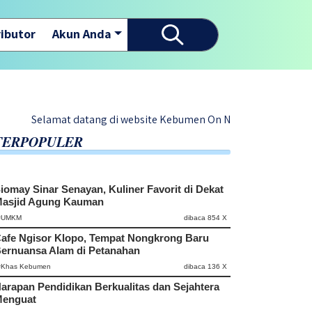
ibutor
Akun Anda
amat datang di website Kebumen On News - Berita Terupdate Dari
TERPOPULER
iomay Sinar Senayan, Kuliner Favorit di Dekat
asjid Agung Kauman
#UMKM
dibaca 854 X
afe Ngisor Klopo, Tempat Nongkrong Baru
ernuansa Alam di Petanahan
#Khas Kebumen
dibaca 136 X
arapan Pendidikan Berkualitas dan Sejahtera
enguat