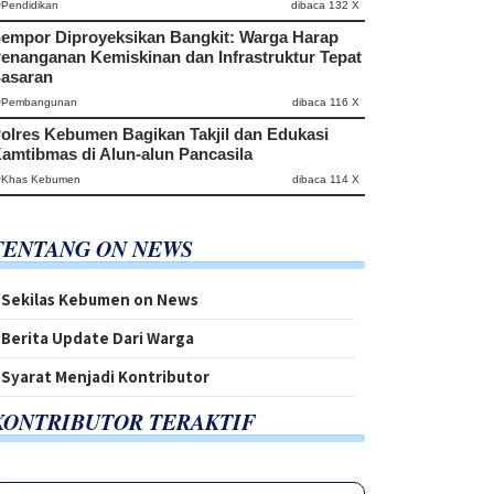
#Pendidikan
dibaca 132 X
empor Diproyeksikan Bangkit: Warga Harap
enanganan Kemiskinan dan Infrastruktur Tepat
asaran
#Pembangunan
dibaca 116 X
olres Kebumen Bagikan Takjil dan Edukasi
amtibmas di Alun-alun Pancasila
#Khas Kebumen
dibaca 114 X
TENTANG ON NEWS
Sekilas Kebumen on News
Berita Update Dari Warga
Syarat Menjadi Kontributor
KONTRIBUTOR TERAKTIF