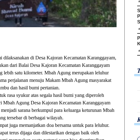
S
P
S
P
K
dilaksanakan di Desa Kajoran Kecamatan Karanggayam,
lakukan dari Balai Desa Kajoran Kecamatan Karanggayam
lebih satu kilometer. Mbah Agung merupakan leluhur
ama perjalanan menuju Makam Mbah Agung masyarakat
bu dan hasil bumi pertanian.
tuk rasa syukur atas segala hasil bumi yang diperoleh
 dari Mbah Agung Desa Kajoran Kecamatan Karanggayam
a menjadi sarana berkumpul para keluarga keturunan Mbah
 tersebar di berbagai wilayah.
empat juga memanjatkan doa bersama untuk para leluhur.
pat terus dijaga dan dilestarikan dengan baik oleh