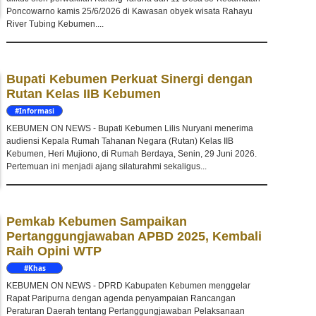
Poncowarno kamis 25/6/2026 di Kawasan obyek wisata Rahayu
River Tubing Kebumen....
Bupati Kebumen Perkuat Sinergi dengan
Rutan Kelas IIB Kebumen
#Informasi
KEBUMEN ON NEWS - Bupati Kebumen Lilis Nuryani menerima
audiensi Kepala Rumah Tahanan Negara (Rutan) Kelas IIB
Kebumen, Heri Mujiono, di Rumah Berdaya, Senin, 29 Juni 2026.
Pertemuan ini menjadi ajang silaturahmi sekaligus...
Pemkab Kebumen Sampaikan
Pertanggungjawaban APBD 2025, Kembali
Raih Opini WTP
#Khas
Kebumen
KEBUMEN ON NEWS - DPRD Kabupaten Kebumen menggelar
Rapat Paripurna dengan agenda penyampaian Rancangan
Peraturan Daerah tentang Pertanggungjawaban Pelaksanaan