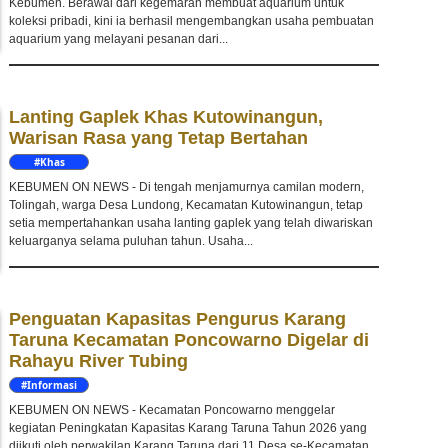
Kebumen. Berawal dari kegemaran membuat aquarium untuk
koleksi pribadi, kini ia berhasil mengembangkan usaha pembuatan
aquarium yang melayani pesanan dari...
Lanting Gaplek Khas Kutowinangun,
Warisan Rasa yang Tetap Bertahan
#Khas
Kebumen
KEBUMEN ON NEWS - Di tengah menjamurnya camilan modern,
Tolingah, warga Desa Lundong, Kecamatan Kutowinangun, tetap
setia mempertahankan usaha lanting gaplek yang telah diwariskan
keluarganya selama puluhan tahun. Usaha...
Penguatan Kapasitas Pengurus Karang
Taruna Kecamatan Poncowarno Digelar di
Rahayu River Tubing
#Informasi
KEBUMEN ON NEWS - Kecamatan Poncowarno menggelar
kegiatan Peningkatan Kapasitas Karang Taruna Tahun 2026 yang
diikuti oleh perwakilan Karang Taruna dari 11 Desa se-Kecamatan