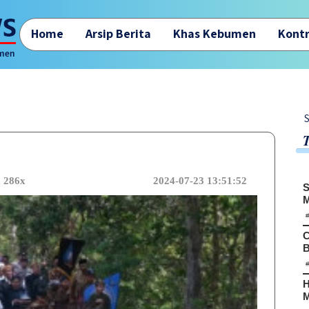
Home
Arsip Berita
Khas Kebumen
Kontr
Selamat dat
a 286x
2024-07-23 13:51:52
S
M
C
B
H
M