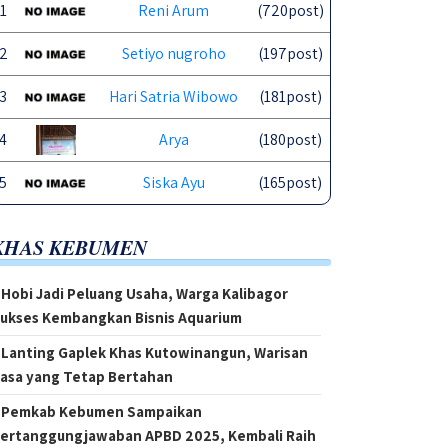
1
Reni Arum
(720post)
2
Setiyo nugroho
(197post)
3
Hari Satria Wibowo
(181post)
4
Arya
(180post)
5
Siska Ayu
(165post)
KHAS KEBUMEN
Hobi Jadi Peluang Usaha, Warga Kalibagor
ukses Kembangkan Bisnis Aquarium
Lanting Gaplek Khas Kutowinangun, Warisan
asa yang Tetap Bertahan
Pemkab Kebumen Sampaikan
ertanggungjawaban APBD 2025, Kembali Raih