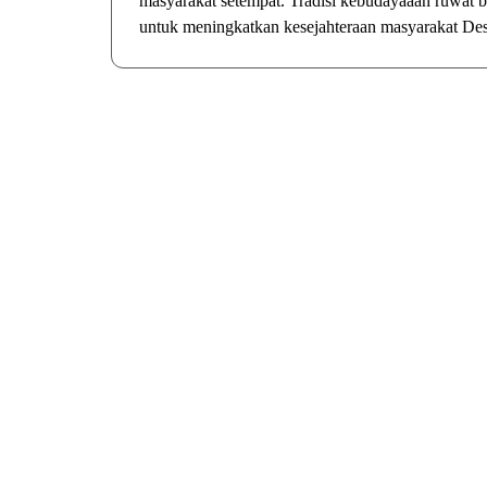
masyarakat setempat. Tradisi kebudayaaan ruwat 
untuk meningkatkan kesejahteraan masyarakat D