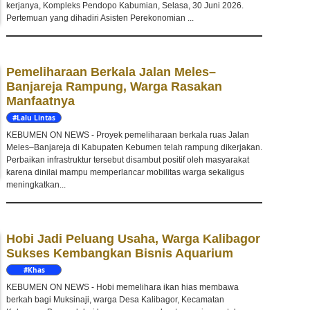
kerjanya, Kompleks Pendopo Kabumian, Selasa, 30 Juni 2026.
Pertemuan yang dihadiri Asisten Perekonomian ...
Pemeliharaan Berkala Jalan Meles–
Banjareja Rampung, Warga Rasakan
Manfaatnya
#Lalu Lintas
KEBUMEN ON NEWS - Proyek pemeliharaan berkala ruas Jalan
Meles–Banjareja di Kabupaten Kebumen telah rampung dikerjakan.
Perbaikan infrastruktur tersebut disambut positif oleh masyarakat
karena dinilai mampu memperlancar mobilitas warga sekaligus
meningkatkan...
Hobi Jadi Peluang Usaha, Warga Kalibagor
Sukses Kembangkan Bisnis Aquarium
#Khas
Kebumen
KEBUMEN ON NEWS - Hobi memelihara ikan hias membawa
berkah bagi Muksinaji, warga Desa Kalibagor, Kecamatan