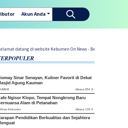
ibutor
Akun Anda
ang di website Kebumen On News - Berita Terupdate Dari Warga D
TERPOPULER
iomay Sinar Senayan, Kuliner Favorit di Dekat
asjid Agung Kauman
#UMKM
dibaca 854 X
afe Ngisor Klopo, Tempat Nongkrong Baru
ernuansa Alam di Petanahan
#Khas Kebumen
dibaca 135 X
arapan Pendidikan Berkualitas dan Sejahtera
enguat