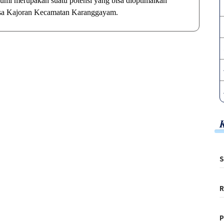
bumi merupakan suatu potensi yang bisa dioptimalkan
esa Kajoran Kecamatan Karanggayam.
S
R
P