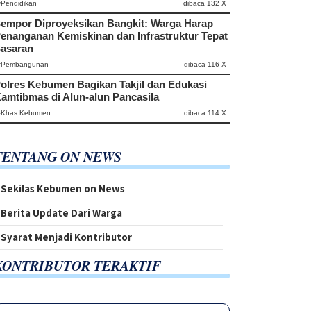
#Pendidikan
dibaca 132 X
empor Diproyeksikan Bangkit: Warga Harap
enanganan Kemiskinan dan Infrastruktur Tepat
asaran
#Pembangunan
dibaca 116 X
olres Kebumen Bagikan Takjil dan Edukasi
amtibmas di Alun-alun Pancasila
#Khas Kebumen
dibaca 114 X
TENTANG ON NEWS
Sekilas Kebumen on News
Berita Update Dari Warga
Syarat Menjadi Kontributor
KONTRIBUTOR TERAKTIF